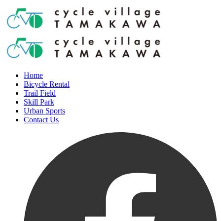
Home
Bicycle Rental
Trail Field
Skill Park
Urban Sports
Contact Us